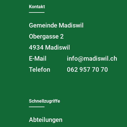
w
Kontakt
ä
h
l
Gemeinde Madiswil
t
)
Obergasse
2
4934
Madiswil
E-Mail
info@madiswil.ch
Telefon
062 957 70 70
Schnellzugriffe
Abteilungen