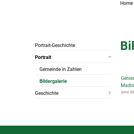
Home
Subnavigation
Bi
Portrait-Geschichte
Portrait
Gemeinde in Zahlen
Genie
Bildergalerie
Madisw
(
(eine Bi
Geschichte
a
u
s
g
e
Fussbereich