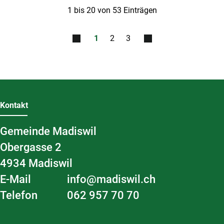
1 bis 20 von 53 Einträgen
1
2
3
Fussbereich
Kontakt
Gemeinde Madiswil
Obergasse
2
4934
Madiswil
E-Mail
info@madiswil.ch
Telefon
062 957 70 70